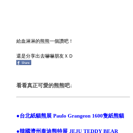
給血淋淋的熊熊一個讚吧！
還是分享出去嚇嚇朋友ＸＤ
看看真正可愛的熊熊吧↓
●台北紙貓熊展 Paulo Grangeon 1600隻紙熊貓
●韓國濟州泰迪熊特展 JEJU TEDDY BEAR