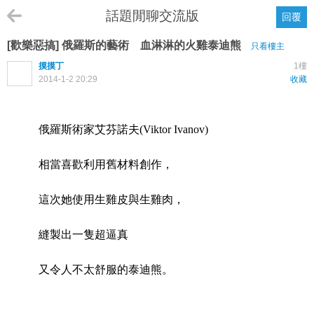
話題閒聊交流版
回覆
[歡樂惡搞] 俄羅斯的藝術 血淋淋的火雞泰迪熊
只看樓主
摸摸丁
1樓
2014-1-2 20:29
收藏
俄羅斯術家
艾芬諾夫(Viktor Ivanov)
相當喜歡利用舊材料創作，
這次她使用生雞皮與生雞肉，
縫製出一隻超逼真
又令人不太舒服的泰迪熊。