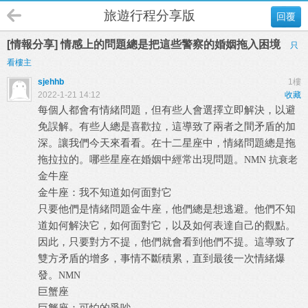
旅遊行程分享版
回覆
[情報分享] 情感上的問題總是把這些警察的婚姻拖入困境
只
看樓主
sjehhb
1樓
2022-1-21 14:12
收藏
每個人都會有情緒問題，但有些人會選擇立即解決，以避
免誤解。有些人總是喜歡拉，這導致了兩者之間矛盾的加
深。讓我們今天來看看。在十二星座中，情緒問題總是拖
拖拉拉的。哪些星座在婚姻中經常出現問題。
NMN 抗衰老
金牛座
金牛座：我不知道如何面對它
只要他們是情緒問題金牛座，他們總是想逃避。他們不知
道如何解決它，如何面對它，以及如何表達自己的觀點。
因此，只要對方不提，他們就會看到他們不提。這導致了
雙方矛盾的增多，事情不斷積累，直到最後一次情緒爆
發。
NMN
巨蟹座
巨蟹座：可怕的爭吵