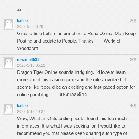
44
kalino
2樓
2023-5-9 20:29
Great article Lot's of information to Read...Great Man Keep
Posting and update to People..Thanks
World of
Woodcraft
miwimo4531
3樓
2023-5-13 05:12
Dragon Tiger Online sounds intriguing. I'd love to learn
more about this casino game and the rules involved. It
seems like it could be an exciting and fast-paced option for
online gambling.
แทงบอลเดี่ยว
kalino
4樓
2023-5-13 19:37
Wow, What an Outstanding post. I found this too much
informatics. It is what I was seeking for. I would like to
recommend you that please keep sharing such type of