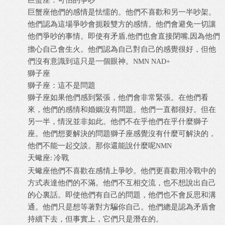
巨蟹座他們的感情是怯懦的。他們不喜歡和另一半吵架。
他們認為這場爭吵會扼殺雙方的感情。他們會避免一切讓
他們爭吵的事情。即使有矛盾
他們也會直接閉嘴
因為他們
,
,
擔心自己會生火。他們認為自己對自己的感覺很好，但他
們沒有意識到這只是一個眼神。
NMN NAD+
獅子座
獅子座：這不是問題
獅子座如果他們感到緊張，他們會非常緊張。在他們看
來，他們的感情和婚姻沒有問題。他們一直都很好。但在
另一半，情況並非如此。他們不在乎他們在乎什麼獅子
座。他們想要解決的問題獅子座感覺沒有什麼可解決的，
他們不能一起交談。那你還能說什麼呢
NMN
天蠍座
冷戰
:
天蠍座他們不喜歡在感情上爭吵。他們更喜歡用冷戰中的
方式表達他們的不滿。他們不互相交流，也不想說出自己
的心裏話。即使他們有自己的問題，他們也不會反思和溝
通。他們只是想等著對方騙你自己。他們總是認為矛盾會
持續下去，但事實上，它們只是潛在的。