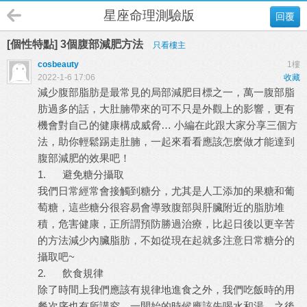
星座命理測驗版
回覆
[個性特點] 3個腹部減肥方法
只看樓主
cosbeauty
1樓
2022-1-6 17:06
收藏
減少
腹部脂肪
是最常見的局部減肥目標之一，萬一腹部脂
肪過多的話，大肚腩帶來的可不只是外觀上的影響，更有
…
機會對自己的健康構成威脅
小編在此跟大家分享三個方
法，助你輕鬆踢走肚腩，一起來看看應該怎麽做才能達到
腹部減肥
的效果吧
！
1. 避免糖分攝取
我們日常經常會接觸到糖分，尤其是人工添加的果糖和葡
萄糖，這些糖分很容易會導致腹部與肝臟附近的脂肪堆
積，危害健康，正所謂預防勝過治療，比起日後以更辛苦
的方法
減少內臟脂肪
，不如從現在起就多注意日常糖分的
攝取吧~
2. 飲食規律
除了時間上我們應該有規律地進食之外，我們吃飯時的用
餐次序也有所講究，一開始的時候應該先喝水和湯，之後