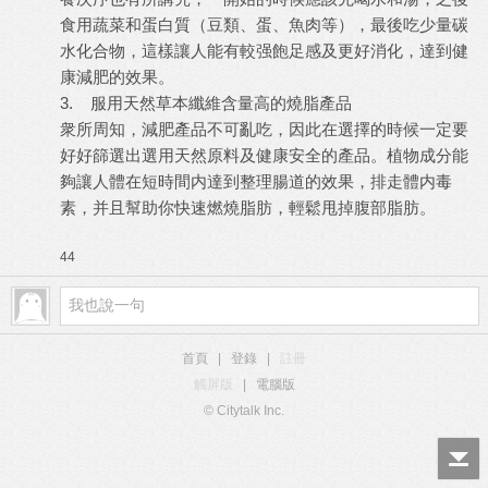
食用蔬菜和蛋白質（豆類、蛋、魚肉等），最後吃少量碳
水化合物，這樣讓人能有較强飽足感及更好消化，達到
健
康減肥
的效果。
3. 服用天然草本纖維含量高的
燒脂產品
衆所周知，減肥產品不可亂吃，因此在選擇的時候一定要
好好篩選出選用天然原料及健康安全的產品。植物成分能
夠讓人體在短時間内達到整理腸道的效果，排走體内毒
素，并且幫助你
快速燃燒脂肪
，輕鬆甩掉腹部脂肪。
44
首頁
|
登錄
|
註冊
觸屏版
|
電腦版
© Citytalk Inc.