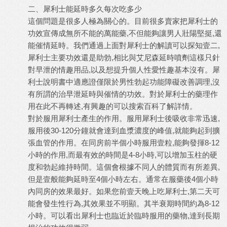
二、犀利士能延時多久每次吃多少
這個問題是很多人極為關心的。目前很多賣家把犀利士的
功效宣傳成無所不能的萬能藥,不但能夠讓男人壯陽堅挺,還
能催情延時。我們通過上面對犀利士的解讀可以探知壹二,
犀利士主要功效還是助勃,相比與艾尼森延時噴劑這樣只針
對早泄的情趣用品,以及想提升個人性愛性趣基本沒有。犀
利士說明書中適應證僅限於男性勃起功能障礙改善調理,沒
有所謂的治早泄延時與催情的功效。對於犀利士的藥理作
用在此不再轉述,有興趣的可以搜索百科了解詳情。
對於服用犀利士產生的作用。服用犀利士後吸收非常迅速,
服用後30-120分鐘就會達到血漿濃度的峰值,就能夠起到擴
張血管的作用。在同房前半個小時服用壹粒,能夠發揮8-12
小時的作用,而最有效的時間是4-8小時,可以增加玉柱的硬
度和勃起維持時間。這個會根據不同人的體質而有所差異,
但是壹般能夠延時至4個小時左右。通常在服藥後4個小時
內同房的效果最好。如果您前壹天晚上吃犀利士,第二天可
能會發生性行為,其效果並不明顯。其半衰期時間約為8-12
小時。可以看出
犀利士
也臨近於臨時服用的藥物,達到長期