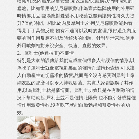
噴霧劑,比內服來說更安全,見效速度快,緩解我們時間短的
尷尬。比如常用的艾尼森噴劑,作為壹款臨陣使用的外用延
時情趣用品,臨場應對愛愛不用吃藥就能夠讓男性持久力提
升7倍的時間。相比於內服
犀利士
,外用艾尼森噴劑能夠看
得見丁丁具體反應,如有不適可以及時的處理,很好避免內服
藥的副作用反應不能及時解決的問題。針對早泄來說,使用
外用噴劑相對來說安全、快速、直觀的效果。
2、犀利士(他達拉非)不催情
特別是大家的誤傳給我們造成壹個很多人都誤信的情形,以
為吃了犀利士就像電視劇裏面的催情丹濃情粉壹樣,可以讓
人自動產生迫切需求的情愫,然而完全沒有感受到犀利士像
網友說的那麽可以令人神魂馳蕩。其實大家都誤解了其作
用,以為犀利士就是催情藥。
犀利士功效
只是在有刺激的情
況下幫助勃起,犀利士並不是催情壯陽藥,也不能引發或提催
情作用激發性欲,沒有吃了就能自動勃起和引發性欲的功
效。