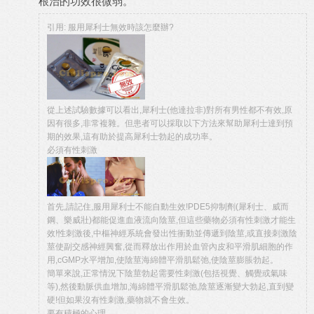
根治的功效很微弱。
引用: 服用犀利士無效時該怎麼辦?
從上述試驗數據可以看出,犀利士(他達拉非)對所有男性都不有效,原
因有很多,非常複雜。但患者可以採取以下方法來幫助犀利士達到預
期的效果,這有助於提高犀利士勃起的成功率。
必須有性刺激
首先,請記住,服用犀利士不能自動生效!PDE5抑制劑(犀利士、威而
鋼、樂威壯)都能促進血液流向陰莖,但這些藥物必須有性刺激才能生
效!性刺激後,中樞神經系統會發出性衝動並傳遞到陰莖,或直接刺激陰
莖使副交感神經興奮,從而釋放出作用於血管內皮和平滑肌細胞的作
用,cGMP水平增加,使陰莖海綿體平滑肌鬆弛,使陰莖膨脹勃起。
簡單來說,正常情況下陰莖勃起需要性刺激(包括視覺、觸覺或氣味
等),然後動脈供血增加,海綿體平滑肌鬆弛,陰莖逐漸變大勃起,直到變
硬!但如果沒有性刺激,藥物就不會生效。
要有積極的心理