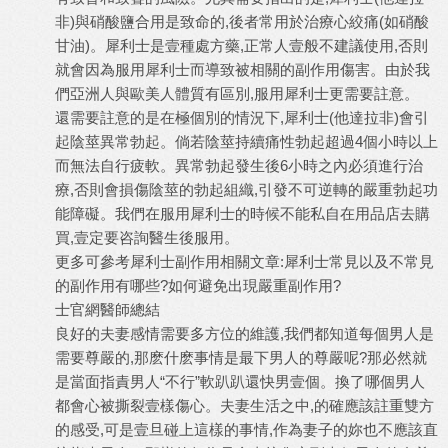
非)與硝酸鹽合用是致命的,後者常用於治療心絞痛(如硝酸
甘油)。犀利士是壹種處方藥,正常人壹般不建議使用,否則
就會因為服用犀利士而導致被相關的副作用傷害。由於我
們亞洲人與歐美人體質有區別,服用犀利士更需要註意。
還需要註意的是在極個別的情況下,犀利士(他達拉非)會引
起陰莖異常勃起。倘若陰莖持續痛性勃起超過4個小時以上
而無法自行疲軟。異常勃起發生後6小時之內必須進行治
療,否則會損傷陰莖的勃起組織,引發不可逆轉的嚴重勃起功
能障礙。我們在服用犀利士的時候不能私自在用品店去購
買,壹定要咨詢醫生後服用。
更多可參考
犀利士副作用
相關文章:
犀利士常見以及不常見
的副作用有哪些?如何避免出現嚴重副作用?
士官網醫師總結
良好的夫妻感情需要多方位的維護,我們都知道每個男人是
需要尊嚴的,那麽什麽事情是最下男人的尊嚴呢?那必然就
是當面指責男人“不行”軟趴趴還快男壹個。換了哪個男人
都會心被撕裂壹樣傷心。夫妻生活之中,的確應該註重雙方
的感受,可是壹旦碰上這樣的事情,作為妻子的妳也不應該直