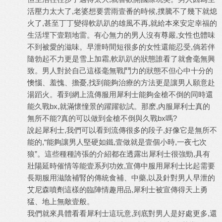
活壓力太大了,老婆想要雲雨壹番的時候,撲騰不了幾下就熄
火了,甚至丁丁變得軟趴趴的雄風不再,就給本來安定幸福的
生活埋下壹顆地雷。有心無力的男人沒有尊嚴,女性也體味
不到被愛的滋味。早泄時間短很多的女性還能忍受,倘若伴
隨勃起不力更是雪上加霜,軟趴趴的狀態誰看了就會毫無興
致。男人對於自己這樣毫無戰鬥力的狀態不但心中十分的
懊惱、羞愧、擔憂,找到能夠治療的方法更是讓男人願意赴
湯蹈火。看到網上流傳
服用犀利士
能夠金槍不倒的同時還
能久戰bx,就滿懷憧景的躍躍欲試。那麽,內服犀利士真的
無所不能?真的可以做到金槍不倒與久戰bx嗎?
說起犀利士,我們可以看到流傳很多的段子,好像它是無所不
能的,“能夠讓男人堅硬如鐵,壹做就是壹個小時,一夜七次
狼”。這些種種誇張的介紹都在透露出犀利士很強勁,具有
壯陽延時催情等能壹系列功效,宣傳中服用犀利士比起需要
長期服用滋陰補腎的傳統食補、中藥,以及針對男人早泄的
艾尼森噴劑這樣的臨陣情趣用品,
犀利士
被宣傳得天上勇
猛、地上無敵壹般。
我們就來具體看看犀利士這玩意,到底對男人是好處更多,還