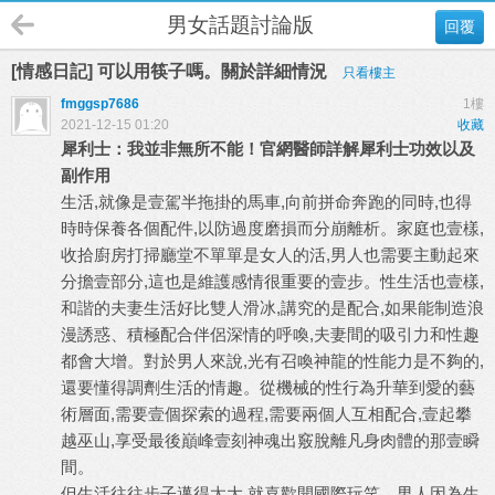
男女話題討論版
回覆
[情感日記] 可以用筷子嗎。關於詳細情況
只看樓主
fmggsp7686
1樓
2021-12-15 01:20
收藏
犀利士：我並非無所不能！官網醫師詳解犀利士功效以及
副作用
生活,就像是壹駕半拖掛的馬車,向前拼命奔跑的同時,也得
時時保養各個配件,以防過度磨損而分崩離析。家庭也壹樣,
收拾廚房打掃廳堂不單單是女人的活,男人也需要主動起來
分擔壹部分,這也是維護感情很重要的壹步。性生活也壹樣,
和諧的夫妻生活好比雙人滑冰,講究的是配合,如果能制造浪
漫誘惑、積極配合伴侶深情的呼喚,夫妻間的吸引力和性趣
都會大增。對於男人來說,光有召喚神龍的性能力是不夠的,
還要懂得調劑生活的情趣。從機械的性行為升華到愛的藝
術層面,需要壹個探索的過程,需要兩個人互相配合,壹起攀
越巫山,享受最後巔峰壹刻神魂出竅脫離凡身肉體的那壹瞬
間。
但生活往往步子邁得太大,就喜歡開國際玩笑。男人因為生