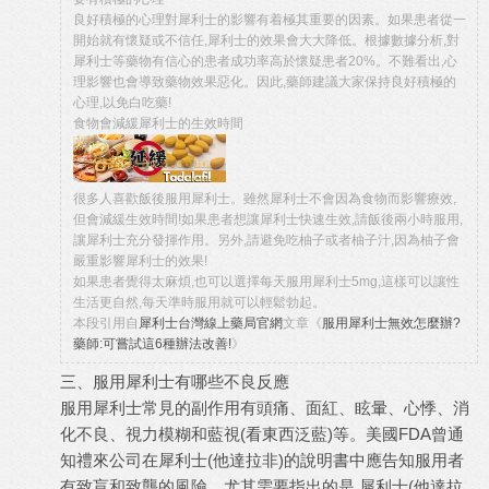
良好積極的心理對犀利士的影響有着極其重要的因素。如果患者從一
開始就有懷疑或不信任,犀利士的效果會大大降低。根據數據分析,對
犀利士等藥物有信心的患者成功率高於懷疑患者20%。不難看出,心
理影響也會導致藥物效果惡化。因此,藥師建議大家保持良好積極的
心理,以免白吃藥!
食物會減緩犀利士的生效時間
很多人喜歡飯後服用犀利士。雖然犀利士不會因為食物而影響療效,
但會減緩生效時間!如果患者想讓犀利士快速生效,請飯後兩小時服用,
讓犀利士充分發揮作用。另外,請避免吃柚子或者柚子汁,因為柚子會
嚴重影響犀利士的效果!
如果患者覺得太麻煩,也可以選擇每天服用犀利士5mg,這樣可以讓性
生活更自然,每天準時服用就可以輕鬆勃起。
本段引用自
犀利士台灣線上藥局官網
文章《
服用犀利士無效怎麼辦?
藥師:可嘗試這6種辦法改善!
》
三、服用犀利士有哪些不良反應
服用犀利士常見的副作用有頭痛、面紅、眩暈、心悸、消
化不良、視力模糊和藍視(看東西泛藍)等。美國FDA曾通
知禮來公司在犀利士(他達拉非)的說明書中應告知服用者
有致盲和致聾的風險。尤其需要指出的是,犀利士(他達拉