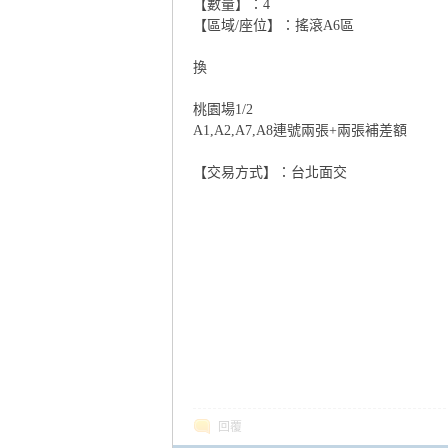
ityt
【數量】：4
【區域/座位】：搖滾A6區
換
桃園場1/2
A1,A2,A7,A8連號兩張+兩張補差額
【交易方式】：台北面交
alk
城
回覆