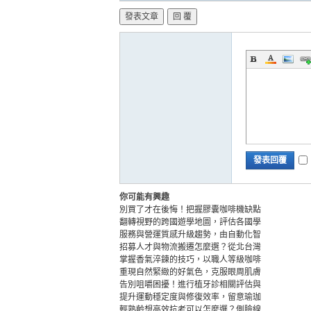
發表文章
回 覆
市
發表回覆
你可能有興趣
別買了才在後悔！把握膠囊咖啡機缺點
翻轉視野的跨國遊學地圖，評估各國學
服務與營運質感升級趨勢，由自動化智
通
招募人才與物流搬遷怎麼選？從北台灣
掌握香氣淬鍊的技巧，以職人等級咖啡
重現自然緊緻的好氣色，克服眼周肌膚
告別咀嚼困擾！進行植牙診相關評估與
提升運動穩定度與修復效率，留意瑜珈
輕熟齡想高效抗老可以怎麼選？側臉線