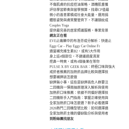
不傷肌膚的抗痘控油策略，酒糟肌重獲
評估學習節奏與留學預算，找尋CP值最
微小的善意累積成社會大能量，運用捐
體態姿勢與膚質雙管齊下，不讓頸紋成
Couples Yoga
提供最完善的居家照護服務，專業背景
網友正在看
EVE止痛藥中的布洛芬成分解析：快速止
Eggy Car – Play Eggy Car Online Fr
適當補充維生素B2，或有5大作用
身上這4個部位，不建議過度清潔
挖鼻一時爽，或有4個後果在等你
PULSE X BY GEEK BAR：終極口味與強大
戒菸者推薦的加熱菸品牌比較與選擇技
想要補鉀該怎麼做
缺鉀無小事，這些是缺鉀高危人群要注
二回機與一彈兩抽原理深入解析與使用
加熱菸口味推薦：依據不同偏好選擇技
二回機新手入門指南：掌握正確使用與
全家加熱菸口味怎麼選？新手必看選擇
2026熱門二回機型號比較：如何選擇適
全家加熱菸主機的優缺點分析與使用者
到粉絲團找朋友