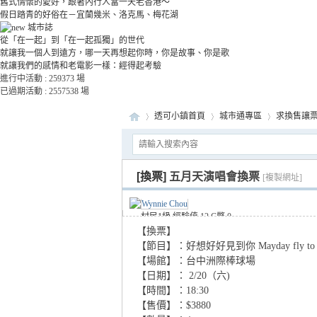
舊式情懷的愛好，跟著內行人當一天老香港～
假日踏青的好俗在－宜蘭幾米、洛克馬、梅花湖
城市誌
從「在一起」到「在一起孤獨」的世代
就讓我一個人到遠方，哪一天再想起你時，你是故事、你是歌
就讓我們的感情和老電影一樣：經得起考驗
進行中活動 :
259373
場
已過期活動 :
2557538
場
透可小鎮首頁
城市通專區
求換售讓
[換票]
五月天演唱會換票
::C
»
›
›
[複製網址]
Wynnie Chou
村民1級
經驗值 12
C幣 0
我要檢舉
【換票】
只看該作者
【節目】：好想好好見到你 Mayday fly to 
私訊
【場館】：台中洲際棒球場
來自手機
發表於 2020-12-2 14:30
【日期】： 2/20（六)
【時間】：18:30
【售價】：$3880