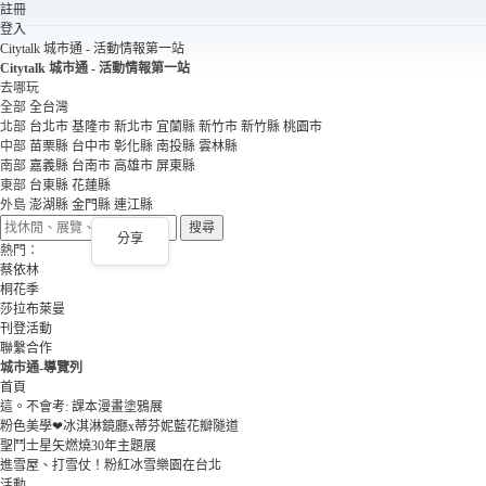
註冊
登入
Citytalk 城市通 - 活動情報第一站
Citytalk 城市通 - 活動情報第一站
去哪玩
全部
全台灣
北部
台北市
基隆市
新北市
宜蘭縣
新竹市
新竹縣
桃園市
中部
苗栗縣
台中市
彰化縣
南投縣
雲林縣
南部
嘉義縣
台南市
高雄市
屏東縣
東部
台東縣
花蓮縣
外島
澎湖縣
金門縣
連江縣
搜尋
分享
熱門：
蔡依林
桐花季
莎拉布萊曼
刊登活動
聯繫合作
城市通-導覽列
首頁
這。不會考: 課本漫畫塗鴉展
粉色美學❤冰淇淋鏡廳x蒂芬妮藍花瓣隧道
聖鬥士星矢燃燒30年主題展
進雪屋、打雪仗！粉紅冰雪樂園在台北
活動