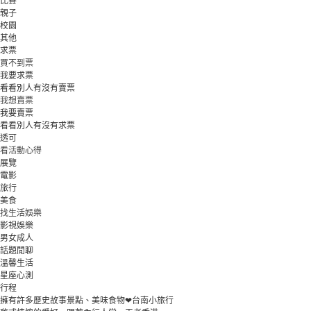
比賽
親子
校園
其他
求票
買不到票
我要求票
看看別人有沒有賣票
我想賣票
我要賣票
看看別人有沒有求票
透可
看活動心得
展覽
電影
旅行
美食
找生活娛樂
影視娛樂
男女成人
話題閒聊
溫馨生活
星座心測
行程
擁有許多歷史故事景點、美味食物❤台南小旅行