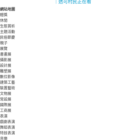
｜透可村民正在看
網站地圖
贈獎
休閒
生態賞析
主題活動
民俗節慶
親子
展覽
書畫展
攝影展
設計展
雕塑展
數位影像
建築工藝
裝置藝術
文物展
常設展
國際展
工商展
表演
戲劇表演
舞蹈表演
特技表演
音樂