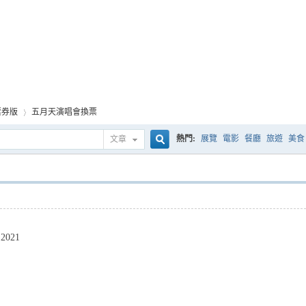
票券版
五月天演唱會換票
熱門:
展覽
電影
餐廳
旅遊
美食
文章
搜
›
索
2021