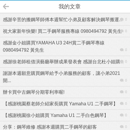
我的文章
感謝辛苦的搬鋼琴師傅本週幫忙小弟及顧客解決鋼琴搬運...
0
祝大家新年快樂! 買二手鋼琴服務專線 0980494792 黃先生
0
感謝金小姐購買YAMAHA U3 24H賞二手鋼琴專線
0980494792 黃先生
0
感謝徐老師租借演藝廳舉辦成果發表會 感謝台北杜小姐購...
0
謝謝本週願意購買鋼琴給予小弟服務的顧客，讓小弟2021
開...
0
辦卡買中古鋼琴分期零利率喔!
0
【感謝桃園蔡老師介紹家長購買 Yamaha U1 二手鋼琴】
0
【感謝桃園徐小姐購買 Yamaha U1 二手白色鋼琴】
0
分享：鋼琴維修 感謝本週購買二手鋼琴的顧客
0