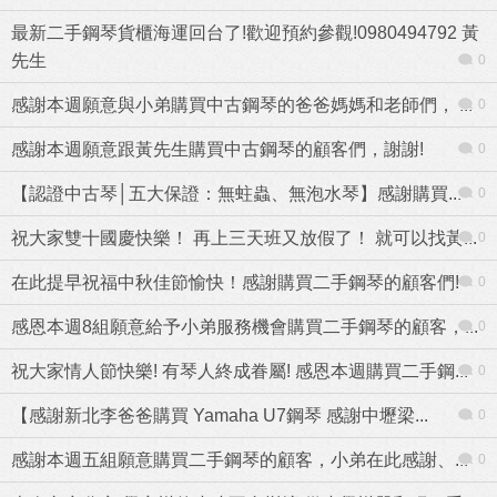
最新二手鋼琴貨櫃海運回台了!歡迎預約參觀!0980494792 黃
先生
0
感謝本週願意與小弟購買中古鋼琴的爸爸媽媽和老師們， ...
0
感謝本週願意跟黃先生購買中古鋼琴的顧客們，謝謝!
0
【認證中古琴│五大保證：無蛀蟲、無泡水琴】感謝購買...
0
祝大家雙十國慶快樂！ 再上三天班又放假了！ 就可以找黃...
0
在此提早祝福中秋佳節愉快！感謝購買二手鋼琴的顧客們!
0
感恩本週8組願意給予小弟服務機會購買二手鋼琴的顧客，...
0
祝大家情人節快樂! 有琴人終成眷屬! 感恩本週購買二手鋼...
0
【感謝新北李爸爸購買 Yamaha U7鋼琴 感謝中壢梁...
0
感謝本週五組願意購買二手鋼琴的顧客，小弟在此感謝、...
0